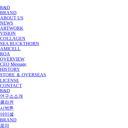
R&D
BRAND
ABOUT US
NEWS
ARTWORK
VISION
COLLAGEN
SEA BUCKTHORN
AMICELL
ROA
OVERVIEW
CEO Message
HISTORY
STORE ＆ OVERSEAS
LICENSE
CONTACT
R&D
연구소소개
콜라겐
시벅톤
아미셀
BRAND
로아