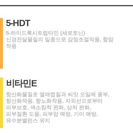
5-HDT
5-하이드록시트립타민 (세로토닌)
신경전달물질의 일종으로 감정조절작용, 항암
작용
비타민E
항산화물질로 열매껍질과 씨앗 오일에 풍부,
항산화작용, 항노화작용, 자외선으로부터
피부보호, 색소침착 완화, 상처 완화,
피부질환 도움, 피부암 예방, 기미 예방,
유수분밸런스 유지