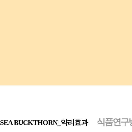
수분과 영양을 보충해주어 피부를 촉촉하도록 도와줍니다
식품연구
SEA BUCKTHORN_약리효과