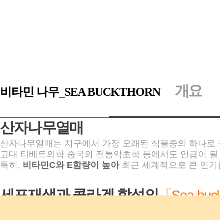
· 중국명 : 싸지(사극)
· 일본명 : SeaBerry
개요
비타민 나무_SEA BUCKTHORN
산자나무열매
산자나무열매는 지구에서 가장 오래된 식물중의 하나로 
고대 티베트의학 중국의 전통약초학 등에서도 언급이 될
특히,
비타민C와 E함량이 높아
최근 세계적으로 큰 인기
세포재생과 콜라겐 합성의
「Sea buc
Sea buckthorn 열매오일에 있는 비타민C와 E가 