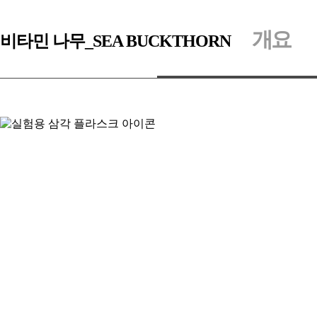
개요
비타민 나무_SEA BUCKTHORN
원산지
북아시아,유럽
나라별명칭
· 한국명 : 산지나무(비타민 나무)