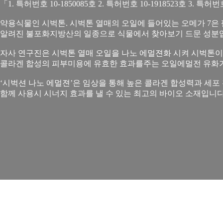
「1. 특허번호 10-1850085호 2. 특허번호 10-1918523호 3. 특허번호
약용식물인 시벅톤. 시벅톤 열매의 오일에 들어있는 오메가 7
알려진 불포화지방산의 일종으로 식물에서 찾아보기 드문 성분
자사 연구진은 시벅톤 열매 오일을 나노 에멀젼화 시켜 시벅톤이
콜라겐 합성의 피부미용에 유효한 효과를주는 오일에멀전 유화
‘시벅션 나노 에멀젼’은 임상을 통해 높은 콜라겐 합성력과 세포
함께 사용시 시너지 효과를 낼 수 있는 최고의 바이오 소재입니다