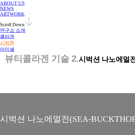
ABOUT US
NEWS
ARTWORK
Scroll Down
연구소 소개
콜라겐
시벅톤
아미셀
뷰티콜라겐 기술 2.
시벅션 나노에멀
시벅션 나노에멀전(SEA-BUCKTHORN 