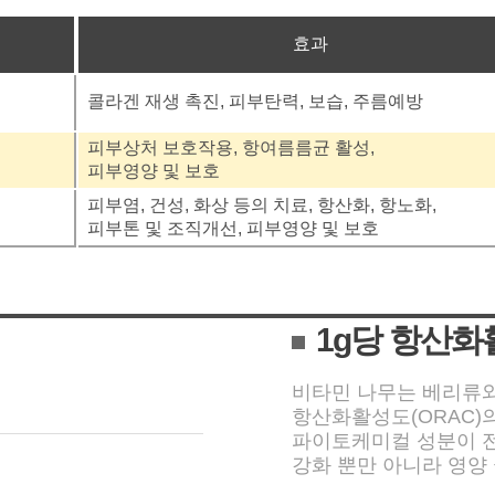
효과
콜라겐 재생 촉진, 피부탄력, 보습, 주름예방
피부상처 보호작용, 항여름름균 활성,
피부영양 및 보호
피부염, 건성, 화상 등의 치료, 항산화, 항노화,
피부톤 및 조직개선, 피부영양 및 보호
1g당 항산
비타민 나무는 베리류와
항산화활성도(ORAC)
파이토케미컬 성분이 전
강화 뿐만 아니라 영양 