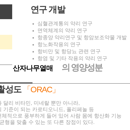
연구 개발
심혈관계통의 약리 연구
면역체계의 약리 연구
항종양 약리연구 및 항암보조약물 개발
항노화작용의 연구
항비만 및 항당뇨 관련 연구
항염 및 기타 작용의 약리 연구
의 영양성분
산자나무열매
화활성도
「ORAC」
 달리 비타민, 미네랄 뿐만 아니라,
의 기준이 되는 카로티오니드, 폴리페놀 등
체적으로 풍부하게 들어 있어 사람 몸에 항산화 기능
균형을 맞출 수 있는 또 다른 장점이 있다.