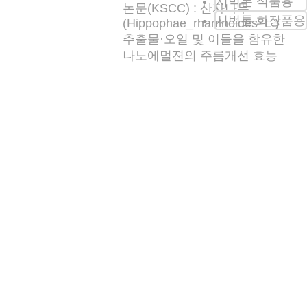
시벅톤
식품용
논문(KSCC) : 산자나무
시벅톤
화장품용
(Hippophae_rhamnoides_L.)
추출물·오일 및 이들을 함유한
나노에멀젼의 주름개선 효능